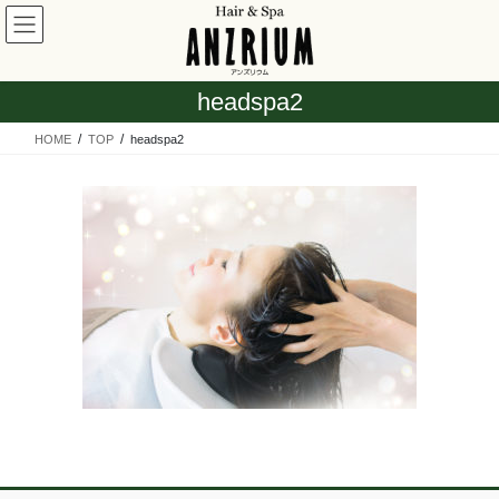
コ
ナ
ン
ビ
テ
ゲ
ン
ー
headspa2
ツ
シ
へ
ョ
HOME
TOP
headspa2
ス
ン
キ
に
ッ
移
プ
動