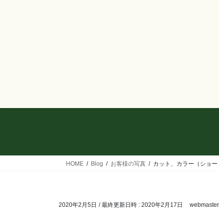
コ
ナ
ン
ビ
テ
ゲ
ン
ー
ツ
シ
へ
ョ
ス
ン
キ
に
ッ
移
プ
動
HOME
Blog
お客様の写真
カット、カラー（ショー
2020年2月5日
/ 最終更新日時 :
2020年2月17日
webmaster