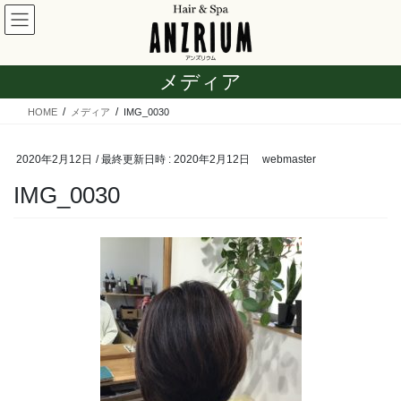
コ
ナ
ン
ビ
テ
ゲ
ン
ー
メディア
ツ
シ
へ
ョ
HOME
メディア
IMG_0030
ス
ン
キ
に
ッ
移
2020年2月12日
/ 最終更新日時 :
2020年2月12日
webmaster
プ
動
IMG_0030